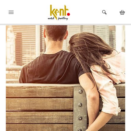
HEM
KLOCKOR
VARUMÄRKEN
SMYCKEN
HÅLTAGNING ÖRON
BUTIKEN