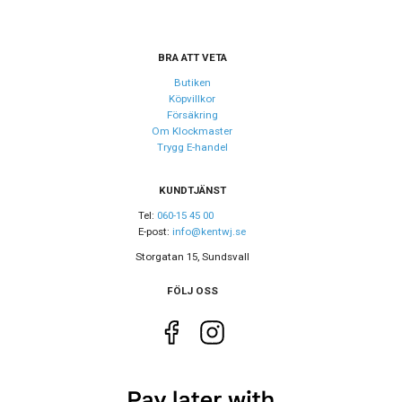
BRA ATT VETA
Butiken
Köpvillkor
Försäkring
Om Klockmaster
Trygg E-handel
KUNDTJÄNST
Tel:
060-15 45 00
E-post:
info@kentwj.se
Storgatan 15, Sundsvall
FÖLJ OSS