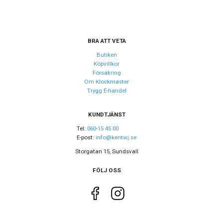
BRA ATT VETA
Butiken
Köpvillkor
Försäkring
Om Klockmaster
Trygg E-handel
KUNDTJÄNST
Tel:
060-15 45 00
E-post:
info@kentwj.se
Storgatan 15, Sundsvall
FÖLJ OSS