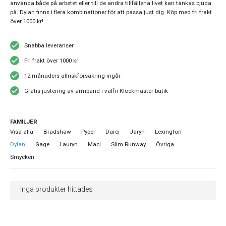
använda både på arbetet eller till de andra tillfällena livet kan tänkas bjuda
på. Dylan finns i flera kombinationer för att passa just dig. Köp med fri frakt
över 1000 kr!
Snabba leveranser
Fri frakt över 1000 kr
12 månaders allriskförsäkring ingår
Gratis justering av armband i valfri Klockmaster butik
FAMILJER
Visa alla
Bradshaw
Pyper
Darci
Jaryn
Lexington
Dylan
Gage
Lauryn
Maci
Slim Runway
Övriga
Smycken
Inga produkter hittades