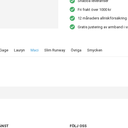
Snabba leveranser
Fri frakt över 1000 kr
12 månaders allriskförsäkring 
Gratis justering av armband i v
Gage
Lauryn
Maci
Slim Runway
Övriga
Smycken
ÄNST
FÖLJ OSS