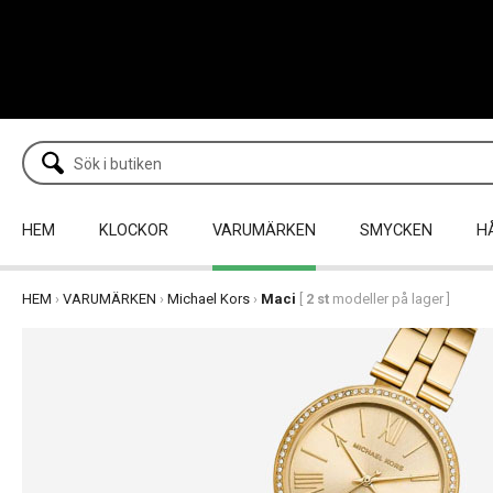
HEM
KLOCKOR
VARUMÄRKEN
SMYCKEN
H
HEM
›
VARUMÄRKEN
›
Michael Kors
›
Maci
[
2 st
modeller på lager ]