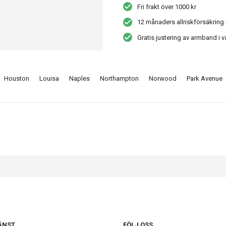
Fri frakt över 1000 kr
12 månaders allriskförsäkring 
Gratis justering av armband i v
Houston
Louisa
Naples
Northampton
Norwood
Park Avenue
ÄNST
FÖLJ OSS