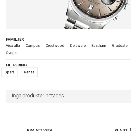
FAMILJER
Visa alla
Campus
Crestwood
Delaware
Eastham
Graduate
Övriga
FILTRERING
Spara
Rensa
Inga produkter hittades
BRA ATT VETA
KUNDTJ