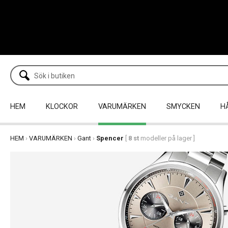
HEM
KLOCKOR
VARUMÄRKEN
SMYCKEN
H
HEM
›
VARUMÄRKEN
›
Gant
›
Spencer
[
8 st
modeller på lager ]