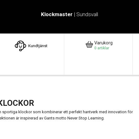
Klockmaster
| Sundsvall
Varukorg
Kundtjänst
0
artiklar
 KLOCKOR
h sportiga klockor som kombinerar ett perfekt hantverk med innovation för
llektionen är inspirerad av Gants motto Never Stop Learning.