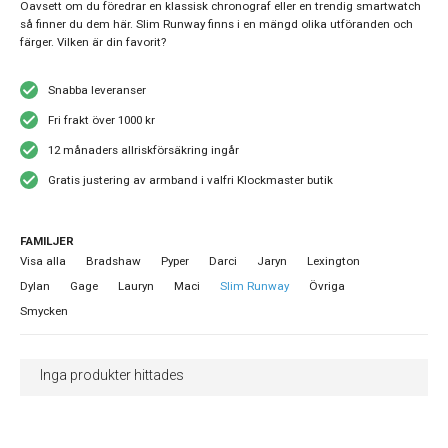
Oavsett om du föredrar en klassisk chronograf eller en trendig smartwatch
så finner du dem här. Slim Runway finns i en mängd olika utföranden och
färger. Vilken är din favorit?
Snabba leveranser
Fri frakt över 1000 kr
12 månaders allriskförsäkring ingår
Gratis justering av armband i valfri Klockmaster butik
FAMILJER
Visa alla
Bradshaw
Pyper
Darci
Jaryn
Lexington
Dylan
Gage
Lauryn
Maci
Slim Runway
Övriga
Smycken
Inga produkter hittades