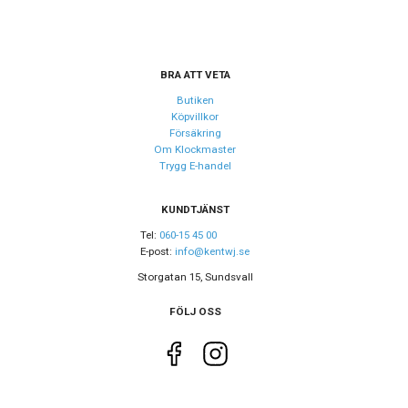
BRA ATT VETA
Butiken
Köpvillkor
Försäkring
Om Klockmaster
Trygg E-handel
KUNDTJÄNST
Tel:
060-15 45 00
E-post:
info@kentwj.se
Storgatan 15, Sundsvall
FÖLJ OSS