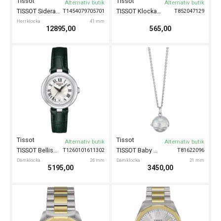
Tissot
Tissot
Alternativ butik
Alternativ butik
TISSOT Sideral S 41mm
TISSOT Klockarmband Läder Grå 16mm
T1454079705701
T852047129
Herrklocka
41 mm
12895,00
565,00
Tissot
Tissot
Alternativ butik
Alternativ butik
TISSOT Bellissima 26mm
TISSOT Baby Ball
T1260101611302
T81622096
Damklocka
26 mm
Damklocka
21 mm
5195,00
3450,00