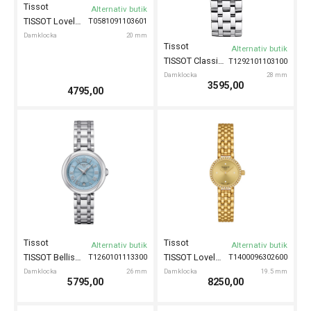
Tissot
Alternativ butik
TISSOT Lovely Square 20mm
T0581091103601
Damklocka
20 mm
Tissot
Alternativ butik
TISSOT Classic Dream 28mm
T1292101103100
Damklocka
28 mm
3595,00
4795,00
Tissot
Tissot
Alternativ butik
Alternativ butik
TISSOT Bellissima 26mm
TISSOT Lovely Round 19mm
T1260101113300
T1400096302600
Damklocka
26 mm
Damklocka
19.5 mm
5795,00
8250,00