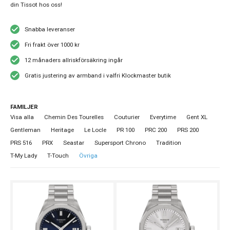
din Tissot hos oss!
Snabba leveranser
Fri frakt över 1000 kr
12 månaders allriskförsäkring ingår
Gratis justering av armband i valfri Klockmaster butik
FAMILJER
Visa alla
Chemin Des Tourelles
Couturier
Everytime
Gent XL
Gentleman
Heritage
Le Locle
PR 100
PRC 200
PRS 200
PRS 516
PRX
Seastar
Supersport Chrono
Tradition
T-My Lady
T-Touch
Övriga