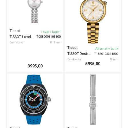
Tissot
1 kvar i lager!
TISSOT Lovely Round 19mm
T0580091103100
Damklocka
19.5 mm
Tissot
Alternativ butik
TISSOT Desir 28mm
T1520103311800
Damklocka
28 mm
5995,00
3995,00