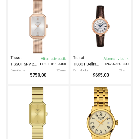
Tissot
Tissot
Alternativ butik
Alternativ butik
TISSOT SRV 22mm
TISSOT Bellissima 29mm
T1601103303300
T1262073601300
Damklocka
22 mm
Damklocka
29 mm
5750,00
9695,00