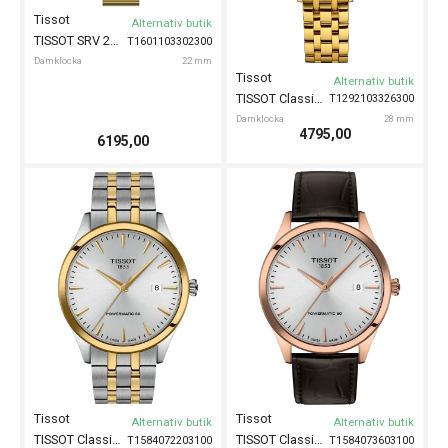
Tissot
Alternativ butik
TISSOT SRV 22mm
T1601103302300
Damklocka
22 mm
Tissot
Alternativ butik
TISSOT Classic Dream 28mm
T1292103326300
Damklocka
28 mm
4795,00
6195,00
Tissot
Tissot
Alternativ butik
Alternativ butik
TISSOT Classic Dream 40mm
TISSOT Classic Dream 40mm
T1584072203100
T1584073603100