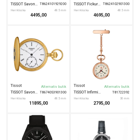
TISSOT Savonnette Fickur 48mm
TISSOT Fickur 48mm
T8624101929200
T8624102901300
Herrklocka
48.5 mm
Herrklocka
48.5 mm
4495,00
4695,00
Tissot
Tissot
Alternativ butik
Alternativ butik
TISSOT Savonnette Fickur 48mm
TISSOT Infirmières Sjuksköterskeklocka
T8674053901300
T81722392
Herrklocka
48.5 mm
Herrklocka
30 mm
11895,00
2795,00