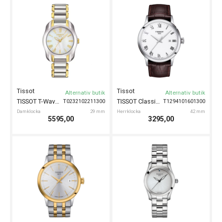
Tissot
Tissot
Alternativ butik
Alternativ butik
TISSOT T-Wave 29mm
TISSOT Classic Dream 42mm
T0232102211300
T1294101601300
Damklocka
29 mm
Herrklocka
42 mm
5595,00
3295,00