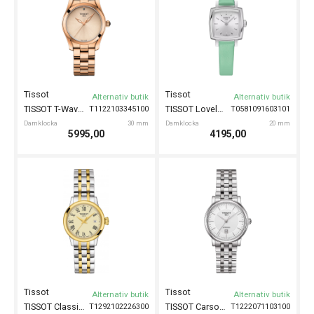
Tissot
Tissot
Alternativ butik
Alternativ butik
TISSOT T-Wave II 30mm
TISSOT Lovely Square 20mm
T1122103345100
T0581091603101
Damklocka
30 mm
Damklocka
20 mm
5995,00
4195,00
Tissot
Tissot
Alternativ butik
Alternativ butik
TISSOT Classic Dream 28mm
TISSOT Carson Automatic 30mm
T1292102226300
T1222071103100