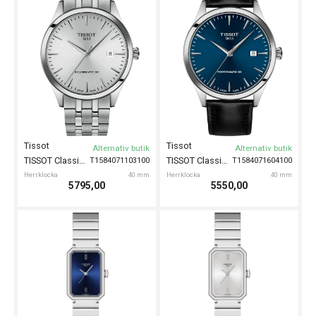
Tissot
Tissot
Alternativ butik
Alternativ butik
TISSOT Classic Dream 40mm
TISSOT Classic Dream 40mm
T1584071103100
T1584071604100
Herrklocka
40 mm
Herrklocka
40 mm
5795,00
5550,00