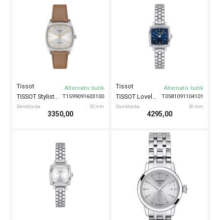
Tissot
Tissot
Alternativ butik
Alternativ butik
TISSOT Stylist 32mm
TISSOT Lovely Square 20mm
T1599091603100
T0581091104101
Damklocka
32 mm
Damklocka
20 mm
3350,00
4295,00