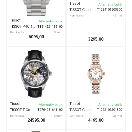
Tissot
Alternativ butik
TISSOT Classic Dream 42mm
T1294101605300
Herrklocka
42 mm
Tissot
Alternativ butik
TISSOT PRC 100 Solar 39mm
T1514221135100
Herrklocka
39 mm
6095,00
3295,00
Tissot
Tissot
Alternativ butik
Alternativ butik
TISSOT T-Complication Squelette 43mm
TISSOT Classic Dream 28mm
T0704051641100
T1292102201300
Herrklocka
43 mm
Damklocka
28 mm
24595,00
4195,00