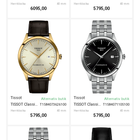
Herrklocka
40 mm
Herrklocka
40 mm
6095,00
5795,00
Tissot
Tissot
Alternativ butik
Alternativ butik
TISSOT Classic Dream 40mm
TISSOT Classic Dream 40mm
T1584073626100
T1584071105100
Herrklocka
40 mm
Herrklocka
40 mm
5795,00
5795,00