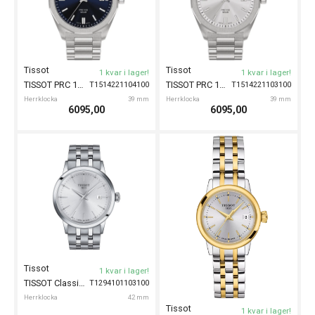
Tissot
Tissot
1 kvar i lager!
1 kvar i lager!
TISSOT PRC 100 Solar 39mm
TISSOT PRC 100 Solar 39mm
T1514221104100
T1514221103100
Herrklocka
39 mm
Herrklocka
39 mm
6095,00
6095,00
Tissot
1 kvar i lager!
TISSOT Classic Dream 42mm
T1294101103100
Herrklocka
42 mm
Tissot
1 kvar i lager!