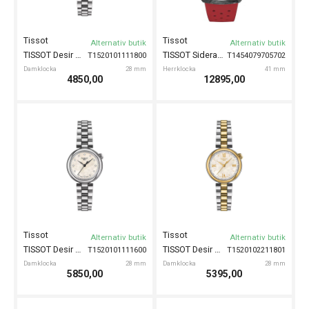
Tissot
Tissot
Alternativ butik
Alternativ butik
TISSOT Desir 28mm
TISSOT Sideral S 41mm
T1520101111800
T1454079705702
Damklocka
28 mm
Herrklocka
41 mm
4850,00
12895,00
Tissot
Tissot
Alternativ butik
Alternativ butik
TISSOT Desir 28mm
TISSOT Desir 28mm
T1520101111600
T1520102211801
Damklocka
28 mm
Damklocka
28 mm
5850,00
5395,00