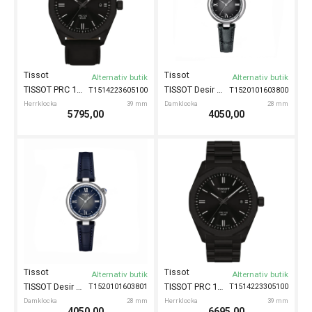
Tissot
Tissot
Alternativ butik
Alternativ butik
TISSOT PRC 100 Solar 39mm
TISSOT Desir 28mm
T1514223605100
T1520101603800
Herrklocka
39 mm
Damklocka
28 mm
5795,00
4050,00
Tissot
Tissot
Alternativ butik
Alternativ butik
TISSOT Desir 28mm
TISSOT PRC 100 Solar 39mm
T1520101603801
T1514223305100
Damklocka
28 mm
Herrklocka
39 mm
4050,00
6695,00