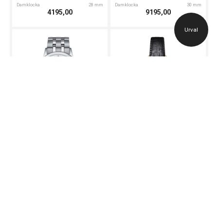
Damklocka
28 mm
Damklocka
30 mm
4195,00
9195,00
Urval
Tissot
Tissot
Alternativ butik
Alternativ butik
TISSOT Classic Dream 42mm
Tissot Goldrun
T1294101101300
T9222101602100
Herrklocka
42 mm
Damklocka
29 mm
3895,00
19695,00