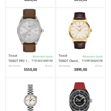
Tissot
Tissot
Alternativ butik
Alternativ butik
TISSOT PRC 100 Solar 39mm
TISSOT Classic Dream 42mm
T1514221603100
T1294103626100
Herrklocka
39 mm
Herrklocka
42 mm
5550,00
3895,00