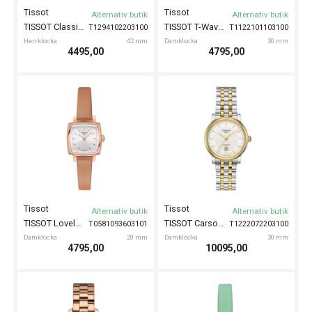
Tissot
Tissot
Alternativ butik
Alternativ butik
TISSOT Classic Dream 42mm
TISSOT T-Wave II 30mm
T1294102203100
T1122101103100
Herrklocka
42 mm
Damklocka
30 mm
4495,00
4795,00
Tissot
Tissot
Alternativ butik
Alternativ butik
TISSOT Lovely Square 20mm
TISSOT Carson Automatic 30mm
T0581093603101
T1222072203100
Damklocka
20 mm
Damklocka
30 mm
4795,00
10095,00