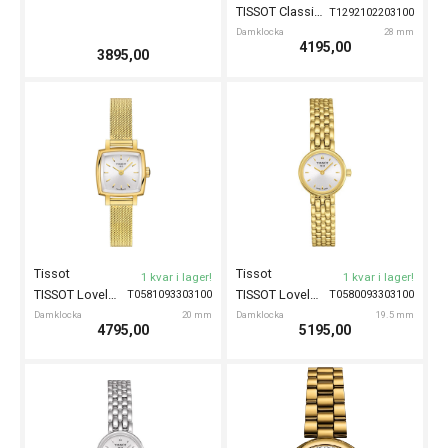
TISSOT Classic Dream 28mm
T1292102203100
Damklocka
28 mm
4195,00
3895,00
Tissot
Tissot
1 kvar i lager!
1 kvar i lager!
TISSOT Lovely Square 20mm
TISSOT Lovely Round 19mm
T0581093303100
T0580093303100
Damklocka
20 mm
Damklocka
19.5 mm
4795,00
5195,00