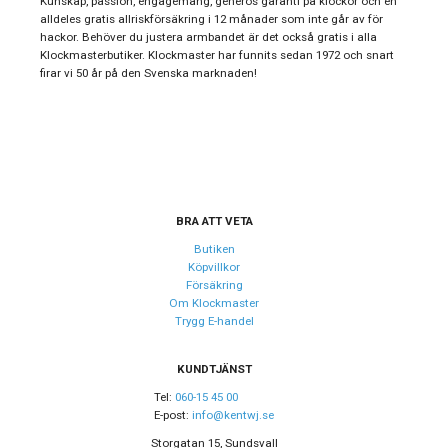
Kunskap, passion, engagemang, generös garanti på klockor och en
alldeles gratis allriskförsäkring i 12 månader som inte går av för
Kronografklockor,
hackor. Behöver du justera armbandet är det också gratis i alla
Stil
Sportklockor
Klockmasterbutiker. Klockmaster har funnits sedan 1972 och snart
firar vi 50 år på den Svenska marknaden!
Typ av klocka
Herrklocka
Garanti
24 månader
Design
Färg på
Blå
BRA ATT VETA
urtavla
Butiken
Form på
Köpvillkor
Rund
Försäkring
boett
Om Klockmaster
Färg på boett
Blå
Trygg E-handel
Boett
Rostfritt stål
KUNDTJÄNST
material
Tel:
060-15 45 00
Armband
E-post:
info@kentwj.se
Rostfritt stål
material
Storgatan 15, Sundsvall