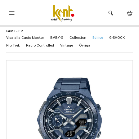
FAMILJER
HEM
Visa alla Casio klockor
BABY-G
Collection
Edifice
G-SHOCK
Pro Trek
Radio Controlled
Vintage
Övriga
KLOCKOR
VARUMÄRKEN
SMYCKEN
HÅLTAGNING ÖRON
BUTIKEN