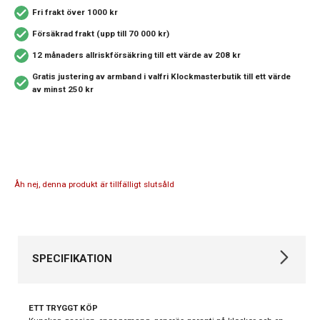
Fri frakt över 1000 kr
Försäkrad frakt (upp till 70 000 kr)
12 månaders allriskförsäkring
till ett värde av 208 kr
Gratis justering av armband i valfri Klockmasterbutik
till ett värde
av minst 250 kr
Åh nej, denna produkt är tillfälligt slutsåld
SPECIFIKATION
Varumärke
Casio
ETT TRYGGT KÖP
Kollektion
Edifice