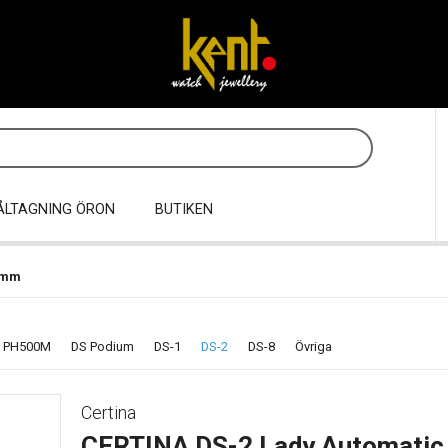
ÅLTAGNING ÖRON
BUTIKEN
7mm
 PH500M
DS Podium
DS-1
DS-2
DS-8
Övriga
Certina
CERTINA DS-2 Lady Automati