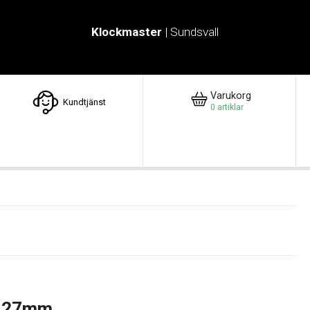
Klockmaster
| Sundsvall
Varukorg
Kundtjänst
0
artiklar
c 27mm