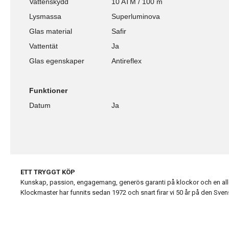
Vattenskydd
10 ATM / 100 m
Lysmassa
Superluminova
Glas material
Safir
Vattentät
Ja
Glas egenskaper
Antireflex
Funktioner
Datum
Ja
ETT TRYGGT KÖP
Kunskap, passion, engagemang, generös garanti på klockor och en alldel
Klockmaster har funnits sedan 1972 och snart firar vi 50 år på den Sv