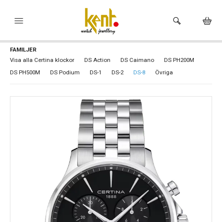
FAMILJER
HEM
Visa alla Certina klockor
DS Action
DS Caimano
DS PH200M
DS PH500M
DS Podium
DS-1
DS-2
DS-8
Övriga
KLOCKOR
VARUMÄRKEN
SMYCKEN
HÅLTAGNING ÖRON
BUTIKEN