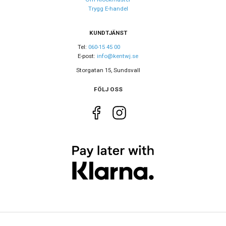
Boett material
Rostfritt stål
Trygg E-handel
Armband material
Rostfritt stål
Armband färg
KUNDTJÄNST
Silver
Tel:
060-15 45 00
E-post:
info@kentwj.se
Urverk
Storgatan 15, Sundsvall
Urverk
Quartz (batteri)
FÖLJ OSS
Kaliber urverk
ETA G10.212
Storlek
Diameter
41 mm
Höjd
41 mm
Tjocklek
11.5 mm
Bredd på armband
21 mm
Egenskaper