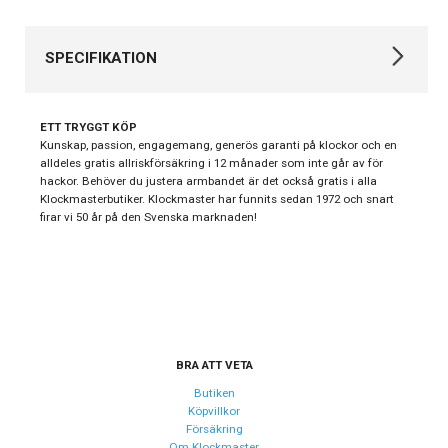
SPECIFIKATION
Varumärke
Certina
ETT TRYGGT KÖP
Kollektion
DS-8
Kunskap, passion, engagemang, generös garanti på klockor och en
alldeles gratis allriskförsäkring i 12 månader som inte går av för
Stil
Kronografklockor
hackor. Behöver du justera armbandet är det också gratis i alla
Klockmasterbutiker. Klockmaster har funnits sedan 1972 och snart
Typ av klocka
Herrklocka
firar vi 50 år på den Svenska marknaden!
Garanti
24 månader
Design
Index
Streck
Färg på urtavla
Svart
BRA ATT VETA
Form på boett
Rund
Butiken
Köpvillkor
Färg på boett
Silver
Försäkring
Om Klockmaster