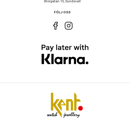
Storgatan 15, Sundsvall
Urverk
Automatiskt
FÖLJ OSS
Kaliber urverk
2825-2
Storlek
Diameter
40 mm
Tjocklek
12.5 mm
Egenskaper
Vattenskydd
10 ATM / 100 m
Glas material
Safir
Vattentät
Ja
Funktioner
Datum
Ja