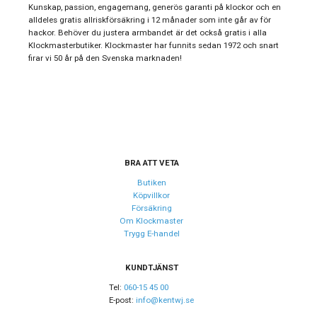
Kollektion
DS-8
Kunskap, passion, engagemang, generös garanti på klockor och en
alldeles gratis allriskförsäkring i 12 månader som inte går av för
Stil
Automatklockor
hackor. Behöver du justera armbandet är det också gratis i alla
Klockmasterbutiker. Klockmaster har funnits sedan 1972 och snart
Typ av klocka
Herrklocka
firar vi 50 år på den Svenska marknaden!
Garanti
24 månader
Design
Index
Streck
Färg på urtavla
Silver
BRA ATT VETA
Form på boett
Rund
Butiken
Köpvillkor
Färg på boett
Silver
Försäkring
Om Klockmaster
Boett material
Rostfritt stål
Trygg E-handel
Armband material
Rostfritt stål
Armband färg
KUNDTJÄNST
Svart
Tel:
060-15 45 00
E-post:
info@kentwj.se
Urverk