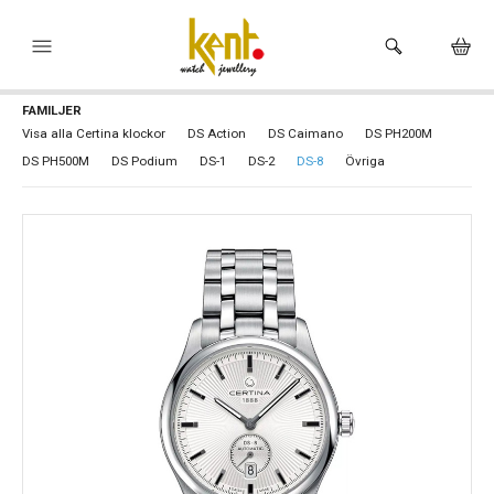
FAMILJER
HEM
Visa alla Certina klockor
DS Action
DS Caimano
DS PH200M
DS PH500M
DS Podium
DS-1
DS-2
DS-8
Övriga
KLOCKOR
VARUMÄRKEN
SMYCKEN
HÅLTAGNING ÖRON
BUTIKEN