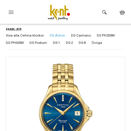
FAMILJER
HEM
Visa alla Certina klockor
DS Action
DS Caimano
DS PH200M
DS PH500M
DS Podium
DS-1
DS-2
DS-8
Övriga
KLOCKOR
VARUMÄRKEN
SMYCKEN
HÅLTAGNING ÖRON
BUTIKEN