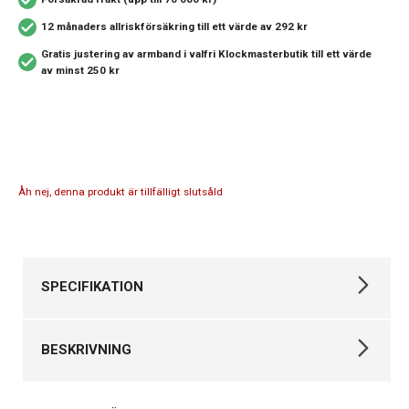
12 månaders allriskförsäkring
till ett värde av 292 kr
Gratis justering av armband i valfri Klockmasterbutik
till ett värde
av minst 250 kr
Åh nej, denna produkt är tillfälligt slutsåld
SPECIFIKATION
Varumärke
Certina
BESKRIVNING
Kollektion
DS Action
Stil
Klassiska klockor
CERTINA DS Action Lady Diamonds