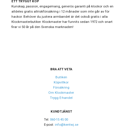
34mm C0320513304600 skönhet med styrka.
ETT TRYGGT KÖP
Typ av klocka
Damklocka
Kunskap, passion, engagemang, generös garanti på klockor och en
Bakom den eleganta designen döljer sig ett Precidrive™-
alldeles gratis allriskförsäkring i 12 månader som inte går av för
Garanti
24 månader
kvartsverk, certifierat som kronometer av det prestigefyllda
hackor. Behöver du justera armbandet är det också gratis i alla
COSC. Och som om det inte vore nog – klockan är vattentät
Klockmasterbutiker. Klockmaster har funnits sedan 1972 och snart
upp till 20 bar.
firar vi 50 år på den Svenska marknaden!
Design
Det här är klockan för dig som vill ha mer än bara ett vackert
yttre. DS Action Lady kombinerar stil, precision och pålitlighet
Index
Streck
– en självsäker accessoar som följer dig överallt.
Färg på urtavla
Blå
Form på boett
Rund
Färg på boett
Guld
BRA ATT VETA
Boett material
Rostfritt stål
Butiken
Köpvillkor
Armband material
Rostfritt stål
Försäkring
Armband färg
Guld
Om Klockmaster
Trygg E-handel
Urverk
KUNDTJÄNST
Urverk
Quartz (batteri)
Tel:
060-15 45 00
E-post:
info@kentwj.se
Kaliber urverk
F06.412