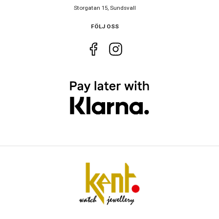
Storgatan 15, Sundsvall
FÖLJ OSS
Storlek
Diameter
34 mm
Höjd
34 mm
Tjocklek
9 mm
Bredd på armband
15 mm
Egenskaper
Vattenskydd
20 ATM / 200 m
Lysmassa
Superluminova
Glas material
Safir
Vattentät
Ja
Glas egenskaper
Antireflex