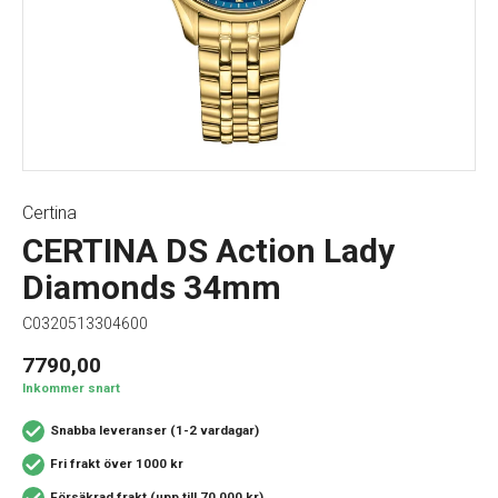
Certina
CERTINA DS Action Lady
Diamonds 34mm
C0320513304600
7790,00
Inkommer snart
Snabba leveranser (1-2 vardagar)
Fri frakt över 1000 kr
Försäkrad frakt (upp till 70 000 kr)