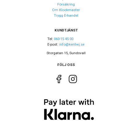
Färg på boett
Silver
Försäkring
Om Klockmaster
Boett material
Rostfritt stål
Trygg E-handel
Armband material
Rostfritt stål
Armband färg
KUNDTJÄNST
Silver
Tel:
060-15 45 00
E-post:
info@kentwj.se
Urverk
Storgatan 15, Sundsvall
Urverk
Quartz (batteri)
FÖLJ OSS
Kaliber urverk
Miyota GM12
Batteri
SR621SW
Storlek
Diameter
43 mm
Tjocklek
9 mm
Bredd på armband
22 mm