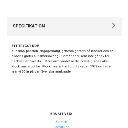
SPECIFIKATION
Varumärke
Gant
ETT TRYGGT KÖP
Kollektion
Övriga
Kunskap, passion, engagemang, generös garanti på klockor och en
alldeles gratis allriskförsäkring i 12 månader som inte går av för
Stil
Klassiska klockor
hackor. Behöver du justera armbandet är det också gratis i alla
Klockmasterbutiker. Klockmaster har funnits sedan 1972 och snart
Typ av klocka
Herrklocka
firar vi 50 år på den Svenska marknaden!
Garanti
24 månader
Design
Index
Streck
Färg på urtavla
Vit
BRA ATT VETA
Form på boett
Rund
Butiken
Köpvillkor