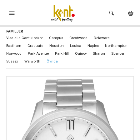
FAMILJER
HEM
Visa alla Gant klockor
Campus
Crestwood
Delaware
Eastham
Graduate
Houston
Louisa
Naples
Northampton
KLOCKOR
Norwood
Park Avenue
Park Hill
Quincy
Sharon
Spencer
VARUMÄRKEN
Sussex
Walworth
Övriga
SMYCKEN
HÅLTAGNING ÖRON
BUTIKEN