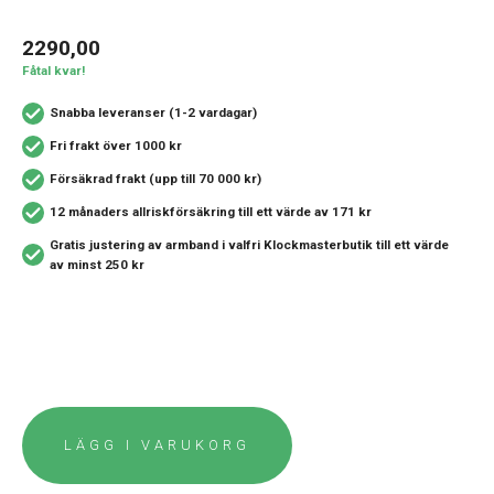
2290,00
Fåtal kvar!
Snabba leveranser (1-2 vardagar)
Fri frakt över 1000 kr
Försäkrad frakt (upp till 70 000 kr)
12 månaders allriskförsäkring
till ett värde av 171 kr
Gratis justering av armband i valfri Klockmasterbutik
till ett värde
av minst 250 kr
LÄGG I VARUKORG