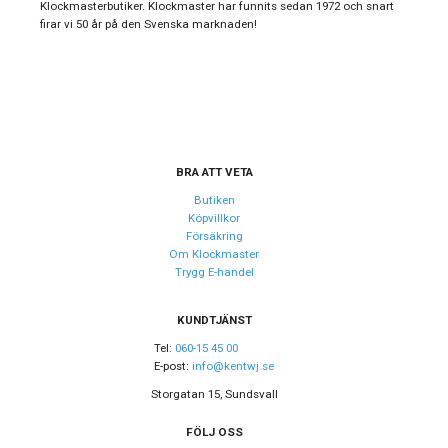
Klockmasterbutiker. Klockmaster har funnits sedan 1972 och snart
firar vi 50 år på den Svenska marknaden!
Design
Boett material
Rostfritt stål
Armband material
Silikon
Armband färg
Svart
BRA ATT VETA
Urverk
Butiken
Köpvillkor
Urverk
Quartz (batteri)
Försäkring
Om Klockmaster
Trygg E-handel
Egenskaper
Vattenskydd
KUNDTJÄNST
10 ATM / 100 m
Tel:
060-15 45 00
Glas material
Mineral
E-post:
info@kentwj.se
Storgatan 15, Sundsvall
FÖLJ OSS