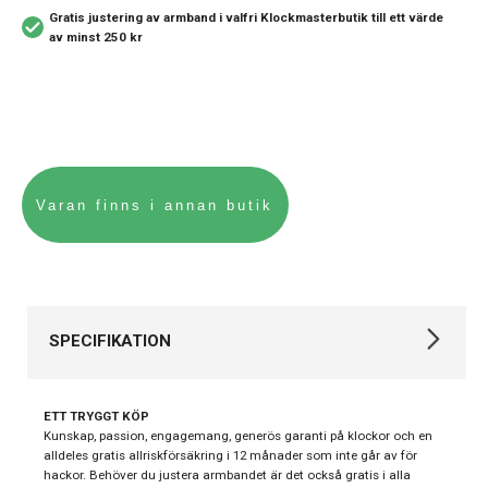
Gratis justering av armband i valfri Klockmasterbutik
till ett värde
av minst 250 kr
SPECIFIKATION
Varumärke
Gul
ETT TRYGGT KÖP
Kollektion
Surf 32
Kunskap, passion, engagemang, generös garanti på klockor och en
alldeles gratis allriskförsäkring i 12 månader som inte går av för
Typ av klocka
Barnklocka
hackor. Behöver du justera armbandet är det också gratis i alla