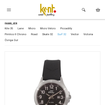
FAMILJER
HEM
Kite 35
Lane
Micro
Micro Velcro
Piccadilly
Pimlico II Chrono
Road
Skate 32
Surf 32
Vector
Victoria
KLOCKOR
Övriga Gul
VARUMÄRKEN
SMYCKEN
HÅLTAGNING ÖRON
BUTIKEN