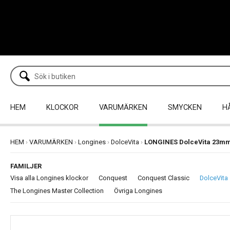
HEM
KLOCKOR
VARUMÄRKEN
SMYCKEN
H
HEM
›
VARUMÄRKEN
›
Longines
›
DolceVita
›
LONGINES DolceVita 23m
FAMILJER
Visa alla Longines klockor
Conquest
Conquest Classic
DolceVita
The Longines Master Collection
Övriga Longines