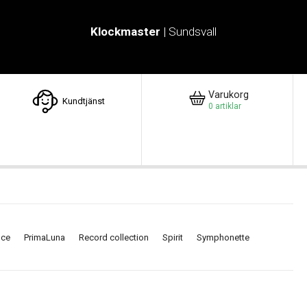
Klockmaster
| Sundsvall
Varukorg
Kundtjänst
0
artiklar
nce
PrimaLuna
Record collection
Spirit
Symphonette