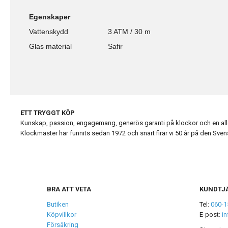
Egenskaper
Vattenskydd
3 ATM / 30 m
Glas material
Safir
ETT TRYGGT KÖP
Kunskap, passion, engagemang, generös garanti på klockor och en alldel
Klockmaster har funnits sedan 1972 och snart firar vi 50 år på den Sv
BRA ATT VETA
KUNDTJ
Butiken
Tel:
060-1
Köpvillkor
E-post:
i
Försäkring