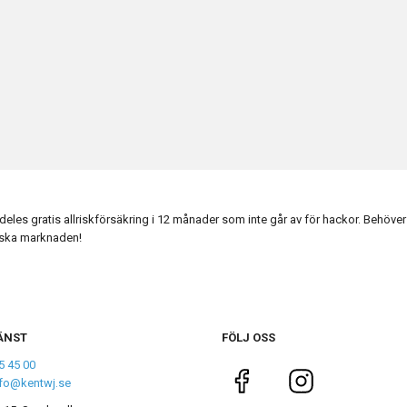
es gratis allriskförsäkring i 12 månader som inte går av för hackor. Behöver 
enska marknaden!
ÄNST
FÖLJ OSS
5 45 00
nfo@kentwj.se