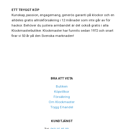
Varumärke
Longines
ETT TRYGGT KÖP
Kollektion
DolceVita
Kunskap, passion, engagemang, generös garanti på klockor och en
alldeles gratis allriskförsäkring i 12 månader som inte går av för
Stil
Modeklockor
hackor. Behöver du justera armbandet är det också gratis i alla
Klockmasterbutiker. Klockmaster har funnits sedan 1972 och snart
Typ av klocka
Damklocka
firar vi 50 år på den Svenska marknaden!
Garanti
24 månader
Design
Index
Romerska siffror
Färg på urtavla
Grå
BRA ATT VETA
Form på boett
Fyrkantig
Butiken
Köpvillkor
Färg på boett
Rosé
Försäkring
Om Klockmaster
Baksida boett
Gravyr
Trygg E-handel
Boett material
Rostfritt stål
Armband material
KUNDTJÄNST
Läder
Tel:
060-15 45 00