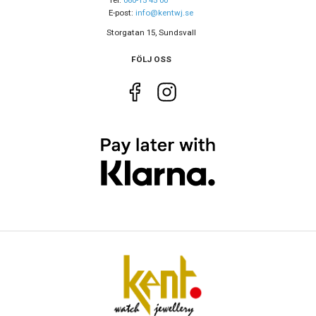
Armband färg
Grå
E-post:
info@kentwj.se
Storgatan 15, Sundsvall
Urverk
FÖLJ OSS
Urverk
Quartz (batteri)
Kaliber urverk
L176
Batteri
379
Storlek
Diameter
23 mm
Höjd
37 mm
Tjocklek
7 mm
Bredd på armband
17 mm
Egenskaper
Vattenskydd
3 ATM / 30 m