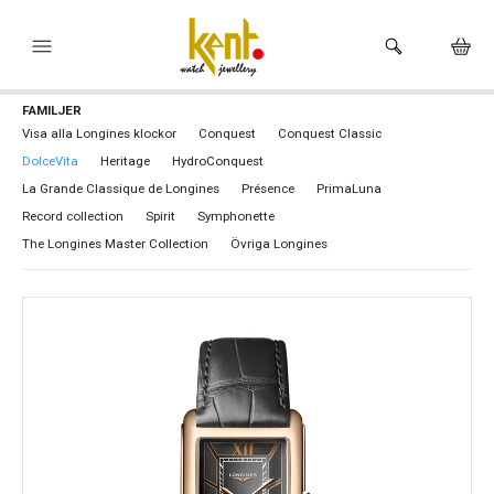
FAMILJER
HEM
Visa alla Longines klockor
Conquest
Conquest Classic
DolceVita
Heritage
HydroConquest
KLOCKOR
La Grande Classique de Longines
Présence
PrimaLuna
VARUMÄRKEN
Record collection
Spirit
Symphonette
The Longines Master Collection
Övriga Longines
SMYCKEN
HÅLTAGNING ÖRON
BUTIKEN