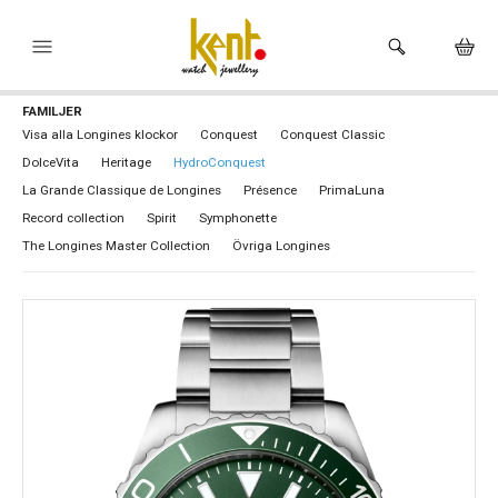
FAMILJER
HEM
Visa alla Longines klockor
Conquest
Conquest Classic
DolceVita
Heritage
HydroConquest
KLOCKOR
La Grande Classique de Longines
Présence
PrimaLuna
VARUMÄRKEN
Record collection
Spirit
Symphonette
The Longines Master Collection
Övriga Longines
SMYCKEN
HÅLTAGNING ÖRON
BUTIKEN