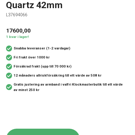
Quartz 42mm
L37694066
17600,00
1 kvar i lager!
Snabba leveranser (1-2 vardagar)
Fri frakt över 1000 kr
Försäkrad frakt (upp till 70 000 kr)
12 månaders allriskförsäkring
till ett värde av 508 kr
Gratis justering av armband i valfri Klockmasterbutik
till ett värde
av minst 250 kr