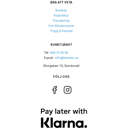
BRA ATT VETA
Färg på
Butiken
Grön
urtavla
Köpvillkor
Försäkring
Form på
Om Klockmaster
Rund
boett
Trygg E-handel
Färg på
Silver
KUNDTJÄNST
boett
Tel:
060-15 45 00
Färg på
E-post:
info@kentwj.se
Grön
tavelring
Storgatan 15, Sundsvall
Baksida
Gravyr
FÖLJ OSS
boett
Boett
Rostfritt stål
material
Armband
Rostfritt stål
material
Armband
Silver
färg