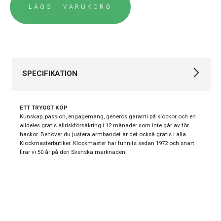
LÄGG I VARUKORG
SPECIFIKATION
Varumärke
Longines
ETT TRYGGT KÖP
Kollektion
HydroConquest
Kunskap, passion, engagemang, generös garanti på klockor och en
alldeles gratis allriskförsäkring i 12 månader som inte går av för
Stil
Dykarklockor
hackor. Behöver du justera armbandet är det också gratis i alla
Klockmasterbutiker. Klockmaster har funnits sedan 1972 och snart
Typ av
Herrklocka
firar vi 50 år på den Svenska marknaden!
klocka
Garanti
24 månader
Design
Index
Streck