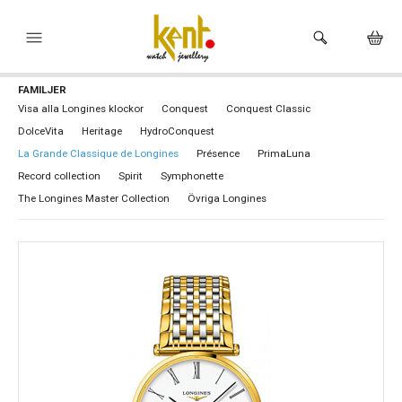
FAMILJER
HEM
Visa alla Longines klockor
Conquest
Conquest Classic
DolceVita
Heritage
HydroConquest
KLOCKOR
La Grande Classique de Longines
Présence
PrimaLuna
VARUMÄRKEN
Record collection
Spirit
Symphonette
The Longines Master Collection
Övriga Longines
SMYCKEN
HÅLTAGNING ÖRON
BUTIKEN