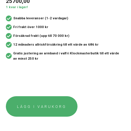
25700,00
1 kvar i lager!
Snabba leveranser (1-2 vardagar)
Fri frakt över 1000 kr
Försäkrad frakt (upp till 70 000 kr)
12 månaders allriskförsäkring
till ett värde av 686 kr
Gratis justering av armband i valfri Klockmasterbutik
till ett värde
av minst 250 kr
LÄGG I VARUKORG