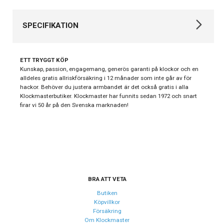
SPECIFIKATION
Varumärke
Longines
ETT TRYGGT KÖP
La Grande Classique de
Kunskap, passion, engagemang, generös garanti på klockor och en
Kollektion
alldeles gratis allriskförsäkring i 12 månader som inte går av för
Longines
hackor. Behöver du justera armbandet är det också gratis i alla
Automatklockor,
Klockmasterbutiker. Klockmaster har funnits sedan 1972 och snart
Stil
firar vi 50 år på den Svenska marknaden!
Klassiska klockor
Typ av
Herrklocka
klocka
Garanti
Övrigt 2
BRA ATT VETA
Design
Butiken
Index
Romerska siffror
Köpvillkor
Försäkring
Färg på
Vit
Om Klockmaster