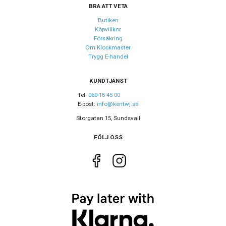
BRA ATT VETA
Design
Butiken
Index
Streck
Köpvillkor
Försäkring
Färg på
Blå
Om Klockmaster
urtavla
Trygg E-handel
Form på
Rund
KUNDTJÄNST
boett
Tel:
060-15 45 00
Färg på
Silver
E-post:
info@kentwj.se
boett
Storgatan 15, Sundsvall
Boett
Rostfritt stål
FÖLJ OSS
material
Armband
Rostfritt stål
material
Armband
Silver
färg
Urverk