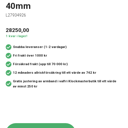
40mm
L27934926
28250,00
1 kvar i lager!
Snabba leveranser (1-2 vardagar)
Fri frakt över 1000 kr
Försäkrad frakt (upp till 70 000 kr)
12 månaders allriskförsäkring
till ett värde av 742 kr
Gratis justering av armband i valfri Klockmasterbutik
till ett värde
av minst 250 kr