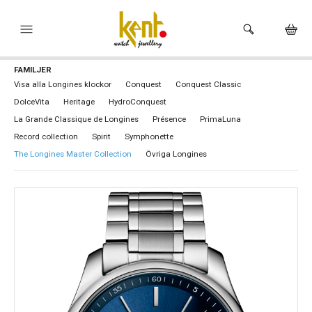
FAMILJER
HEM
Visa alla Longines klockor
Conquest
Conquest Classic
DolceVita
Heritage
HydroConquest
KLOCKOR
La Grande Classique de Longines
Présence
PrimaLuna
VARUMÄRKEN
Record collection
Spirit
Symphonette
The Longines Master Collection
Övriga Longines
SMYCKEN
HÅLTAGNING ÖRON
BUTIKEN