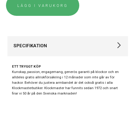
LÄGG I VARUKORG
SPECIFIKATION
Varumärke
Longines
ETT TRYGGT KÖP
The Longines Master
Kunskap, passion, engagemang, generös garanti på klockor och en
Kollektion
alldeles gratis allriskförsäkring i 12 månader som inte går av för
Collection
hackor. Behöver du justera armbandet är det också gratis i alla
Automatklockor,
Klockmasterbutiker. Klockmaster har funnits sedan 1972 och snart
Stil
firar vi 50 år på den Svenska marknaden!
Klassiska klockor
Typ av
Herrklocka
klocka
Garanti
Övrigt 2