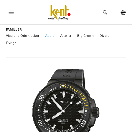
FAMILJER
HEM
Visa alla Oris klockor
Aquis
Artelier
Big Crown
Divers
Övriga
KLOCKOR
VARUMÄRKEN
SMYCKEN
HÅLTAGNING ÖRON
BUTIKEN