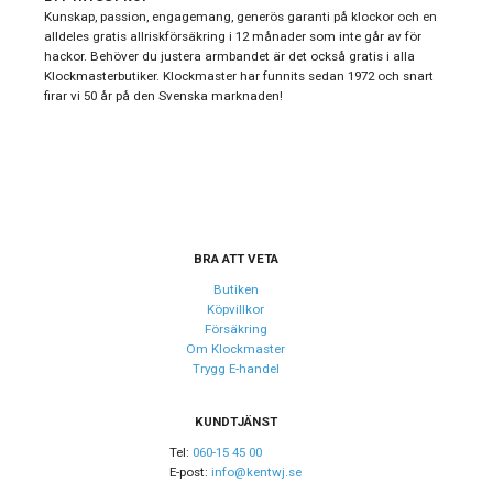
Kollektion
Aquis
Kunskap, passion, engagemang, generös garanti på klockor och en
alldeles gratis allriskförsäkring i 12 månader som inte går av för
Automatklockor,
hackor. Behöver du justera armbandet är det också gratis i alla
Stil
Dykarklockor
Klockmasterbutiker. Klockmaster har funnits sedan 1972 och snart
firar vi 50 år på den Svenska marknaden!
Typ av klocka
Herrklocka
Garanti
24 månader
Design
Index
Streck
BRA ATT VETA
Färg på
Butiken
Svart
urtavla
Köpvillkor
Försäkring
Form på
Om Klockmaster
Rund
boett
Trygg E-handel
Färg på boett
Svart
KUNDTJÄNST
Färg på
Svart
Tel:
060-15 45 00
tavelring
E-post:
info@kentwj.se