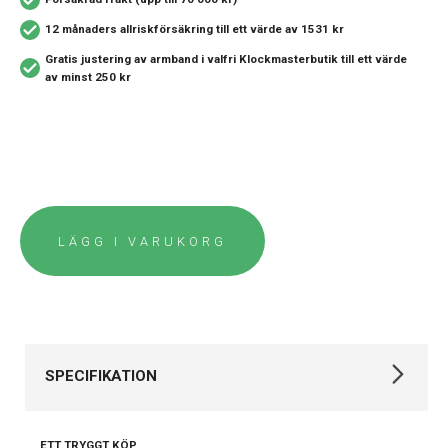
12 månaders allriskförsäkring
till ett värde av 1531 kr
Gratis justering av armband i valfri Klockmasterbutik
till ett värde
av minst 250 kr
LÄGG I VARUKORG
SPECIFIKATION
Varumärke
Oris
ETT TRYGGT KÖP