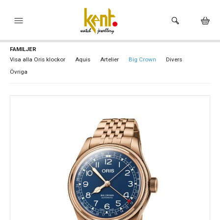
FAMILJER
HEM
Visa alla Oris klockor
Aquis
Artelier
Big Crown
Divers
Övriga
KLOCKOR
VARUMÄRKEN
SMYCKEN
HÅLTAGNING ÖRON
BUTIKEN