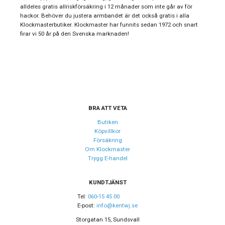
alldeles gratis allriskförsäkring i 12 månader som inte går av för
Stil
Automatklockor
hackor. Behöver du justera armbandet är det också gratis i alla
Klockmasterbutiker. Klockmaster har funnits sedan 1972 och snart
Typ av klocka
Herrklocka
firar vi 50 år på den Svenska marknaden!
Garanti
24 månader
Design
Index
Arabiska siffror
Färg på urtavla
Blå
BRA ATT VETA
Form på boett
Rund
Butiken
Köpvillkor
Färg på boett
Rosa
Försäkring
Om Klockmaster
Boett material
Brons
Trygg E-handel
Armband material
Brons
Armband färg
KUNDTJÄNST
Rosé
Tel:
060-15 45 00
E-post:
info@kentwj.se
Urverk
Storgatan 15, Sundsvall