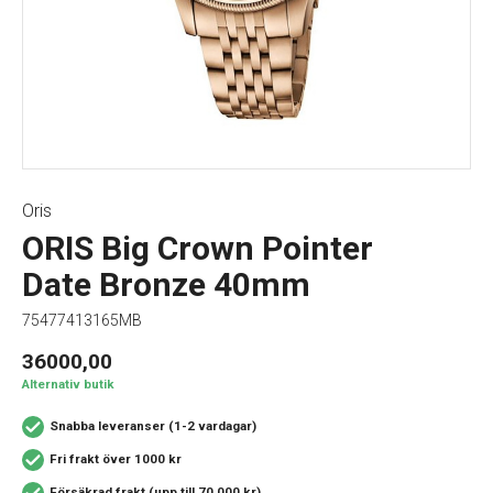
Oris
ORIS Big Crown Pointer
Date Bronze 40mm
75477413165MB
36000,00
Alternativ butik
Snabba leveranser (1-2 vardagar)
Fri frakt över 1000 kr
Försäkrad frakt (upp till 70 000 kr)