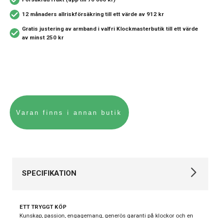
12 månaders allriskförsäkring
till ett värde av 912 kr
Gratis justering av armband i valfri Klockmasterbutik
till ett värde
av minst 250 kr
SPECIFIKATION
Varumärke
Oris
ETT TRYGGT KÖP
Kollektion
Big Crown
Kunskap, passion, engagemang, generös garanti på klockor och en