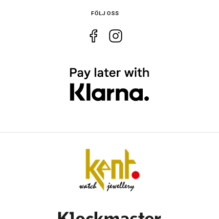
Urverk
Automatiskt
FÖLJ OSS
Storlek
Diameter
40 mm
Tjocklek
12 mm
Egenskaper
Vattenskydd
5 ATM / 50 m
Glas material
Safir
Vattentät
Nej
Funktioner
Datum
Ja