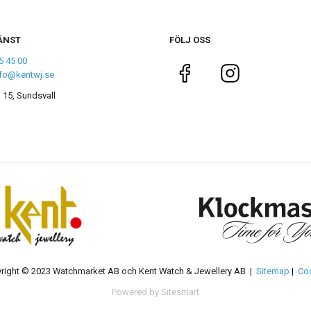
ÄNST
FÖLJ OSS
5 45 00
nfo@kentwj.se
 15, Sundsvall
right © 2023 Watchmarket AB och Kent Watch & Jewellery AB |
Sitemap
|
Co
Powered by Sitesmart