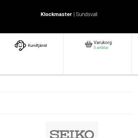
Klockmaster
| Sundsvall
Varukorg
Kundtjänst
0
artiklar