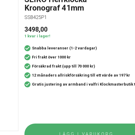
Kronograf 41mm
SSB425P1
3498,00
1 kvar i lager!
Snabba leveranser (1-2 vardagar)
Fri frakt över 1000 kr
Försäkrad frakt (upp till 70 000 kr)
12 månaders allriskförsäkring
till ett värde av 197 kr
Gratis justering av armband i valfri Klockmasterbutik
LÄGG I VARUKORG