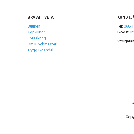
BRA ATT VETA
KUNDTJ
Butiken
Tel:
060-1
Köpvillkor
E-post:
i
Försäkring
Storgatan
Om Klockmaster
Trygg E-handel
Copy