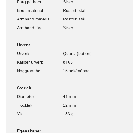
Färg på boett
Silver
Boett material
Rostfritt stål
Armband material
Rostfritt stål
Armband färg
Silver
Urverk
Urverk
Quartz (batteri)
Kaliber urverk
8T63
Noggrannhet
15 sek/månad
Storlek
Diameter
41 mm
Tjocklek
12 mm
Vikt
133 g
Egenskaper