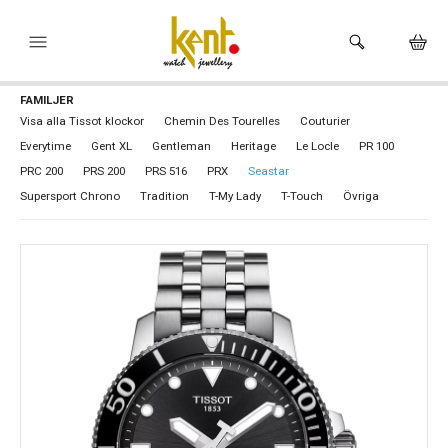
FAMILJER
HEM
Visa alla Tissot klockor
Chemin Des Tourelles
Couturier
Everytime
Gent XL
Gentleman
Heritage
Le Locle
PR 100
KLOCKOR
PRC 200
PRS 200
PRS 516
PRX
Seastar
VARUMÄRKEN
Supersport Chrono
Tradition
T-My Lady
T-Touch
Övriga
SMYCKEN
HÅLTAGNING ÖRON
BUTIKEN