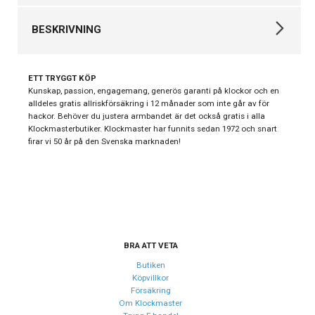
Varumärke
Tissot
BESKRIVNING
Kollektion
Seastar
Automatklockor,
TISSOT Seastar 1000 Powermatic 80 43mm
Stil
ETT TRYGGT KÖP
Dykarklockor
SNABBFAKTA
Kunskap, passion, engagemang, generös garanti på klockor och en
Typ av
alldeles gratis allriskförsäkring i 12 månader som inte går av för
Herrklocka
Artikelnummer:
T120.407.11.051.00
hackor. Behöver du justera armbandet är det också gratis i alla
klocka
Diameter:
43 mm
Klockmasterbutiker. Klockmaster har funnits sedan 1972 och snart
Urverk:
Schweiziskt automatiskt urverk (Powermatic 80)
Serie
Sport
firar vi 50 år på den Svenska marknaden!
Färg på urtavla:
Svart
Garanti
24 månader
Vattentäthet:
30 ATM / 300 meter
Material:
Boett i 316L rostfritt stål, stållänk
Design
Introduktion
Tissot Seastar 1000 i 43 mm är den ultimata sport- och
Index
Streck
dykarklockan för dig som söker kompromisslös prestanda
BRA ATT VETA
Färg på
och kraftfull närvaro på handleden. En professionell
Svart
följeslagare skapad för vatten, äventyr och ett aktivt liv –
Butiken
urtavla
med schweizisk precision i varje detalj.
Köpvillkor
Form på
Försäkring
Fördjupning & design
Rund
Om Klockmaster
boett