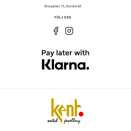
Urverk
Storgatan 15, Sundsvall
Urverk
Quartz (batteri)
FÖLJ OSS
Storlek
Diameter
29 mm
Egenskaper
Vattenskydd
10 ATM / 100 m
Glas material
Safir
Vattentät
Ja
Funktioner
Datum
Ja