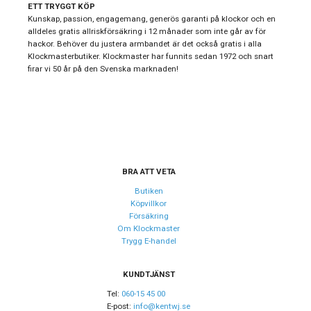
ETT TRYGGT KÖP
Kollektion
T-My Lady
Kunskap, passion, engagemang, generös garanti på klockor och en
alldeles gratis allriskförsäkring i 12 månader som inte går av för
Stil
Klassiska klockor
hackor. Behöver du justera armbandet är det också gratis i alla
Klockmasterbutiker. Klockmaster har funnits sedan 1972 och snart
Typ av klocka
Damklocka
firar vi 50 år på den Svenska marknaden!
Garanti
24 månader
Design
Index
Streck
Färg på urtavla
Silver
BRA ATT VETA
Form på boett
Rund
Butiken
Köpvillkor
Färg på boett
Silver
Försäkring
Om Klockmaster
Boett material
Rostfritt stål
Trygg E-handel
Armband material
Rostfritt stål
Armband färg
KUNDTJÄNST
Silver
Tel:
060-15 45 00
E-post:
info@kentwj.se