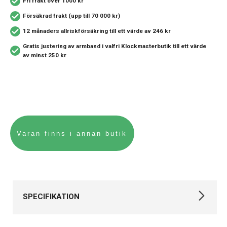
Fri frakt över 1000 kr
Försäkrad frakt (upp till 70 000 kr)
12 månaders allriskförsäkring
till ett värde av 246 kr
Gratis justering av armband i valfri Klockmasterbutik
till ett värde
av minst 250 kr
SPECIFIKATION
Varumärke
Tissot