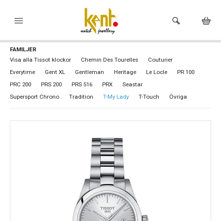
FAMILJER
HEM
Visa alla Tissot klockor
Chemin Des Tourelles
Couturier
Everytime
Gent XL
Gentleman
Heritage
Le Locle
PR 100
KLOCKOR
PRC 200
PRS 200
PRS 516
PRX
Seastar
VARUMÄRKEN
Supersport Chrono
Tradition
T-My Lady
T-Touch
Övriga
SMYCKEN
HÅLTAGNING ÖRON
BUTIKEN