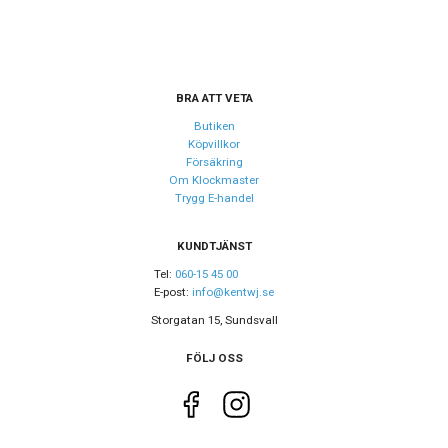
BRA ATT VETA
Butiken
Köpvillkor
Försäkring
Om Klockmaster
Trygg E-handel
KUNDTJÄNST
Tel:
060-15 45 00
E-post:
info@kentwj.se
Storgatan 15, Sundsvall
FÖLJ OSS