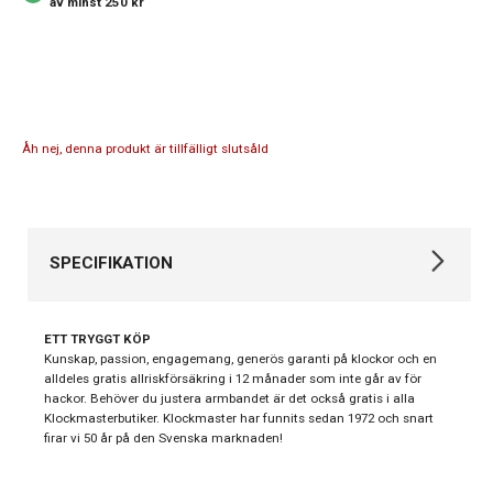
av minst 250 kr
Åh nej, denna produkt är tillfälligt slutsåld
SPECIFIKATION
Varumärke
Georg Jensen
ETT TRYGGT KÖP
Kollektion
Smycken
Kunskap, passion, engagemang, generös garanti på klockor och en
alldeles gratis allriskförsäkring i 12 månader som inte går av för
hackor. Behöver du justera armbandet är det också gratis i alla
Klockmasterbutiker. Klockmaster har funnits sedan 1972 och snart
firar vi 50 år på den Svenska marknaden!