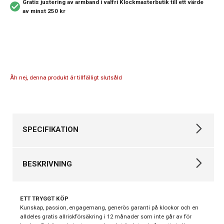
Gratis justering av armband i valfri Klockmasterbutik
till ett värde
av minst 250 kr
Åh nej, denna produkt är tillfälligt slutsåld
SPECIFIKATION
Varumärke
Thomas Sabo
BESKRIVNING
Kollektion
Thomas Sabo
Vackert halsband i förgyllt silver, med hänge format som en stav,
Staven är utsmyckad med glimmande stenar av kubisk zirkonia i
ETT TRYGGT KÖP
olika färger.
Kunskap, passion, engagemang, generös garanti på klockor och en
alldeles gratis allriskförsäkring i 12 månader som inte går av för