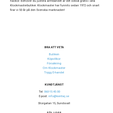
hackor. Behöver du justera armbandet är det också gratis i alla
Klockmasterbutiker. Klockmaster har funnits sedan 1972 och snart
firar vi 50 år på den Svenska marknaden!
BRA ATT VETA
Butiken
Köpvillkor
Försäkring
Om Klockmaster
Trygg E-handel
KUNDTJÄNST
Tel:
060-15 45 00
E-post:
info@kentwj.se
Storgatan 15, Sundsvall
FÖLJ OSS